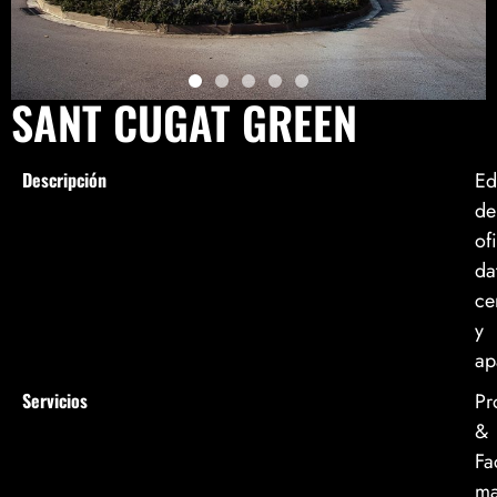
SANT CUGAT GREEN
Descripción
Ed
de
of
da
ce
y
ap
Servicios
Pr
&
Fac
ma