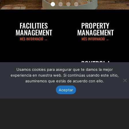
FACILITIES MANAGEMENT
FACILITIES
PROPERTY
Un servei que engloba des de l'administració fins a la
MANAGEMENT
MANAGEMENT
supervisió dels recursos i serveis de l'edifici,
assegurant un funcionament eficient, segur i rendible.
MÉS INFORMACIÓ →
MÉS INFORMACIÓ →
MÉS INFORMACIÓ →
CONTROL I
GESTIÓ
IMPLEMENTACIÓ
Usamos cookies para asegurar que te damos la mejor
D'ENERGIA
DE PROJECTES
experiencia en nuestra web. Si continúas usando este sitio,
MÉS INFORMACIÓ →
asumiremos que estás de acuerdo con ello.
MÉS INFORMACIÓ →
Aceptar
AVÍS LEGAL
POLÍTICA DE PRIVACITAT
POLÍTICA DE COOKIES