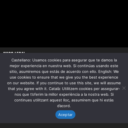
AVISO LEGAL
POLÍTICA DE PRIVACIDAD
Castellano: Usamos cookies para asegurar que te damos la
POLÍTICA DE COOKIES
mejor experiencia en nuestra web. Si continúas usando este
sitio, asumiremos que estás de acuerdo con ello. English: We
use cookies to ensure that we give you the best experience
En Ralfas Consulting acompañamos y asesoramos a nuestros
on our website. If you continue to use this site, we will assume
clientes en la gestión integral de sus instalaciones,
that you agree with it. Català: Utilitzem cookies per assegurar-
garantizando el óptimo funcionamiento, mantenimiento,
nos que t’oferim la millor experiència a la nostra web. Si
sostenibilidad y gestión energética en todos sus edificios.
continues utilitzant aquest lloc, assumirem que hi estàs
d’acord.
Aceptar