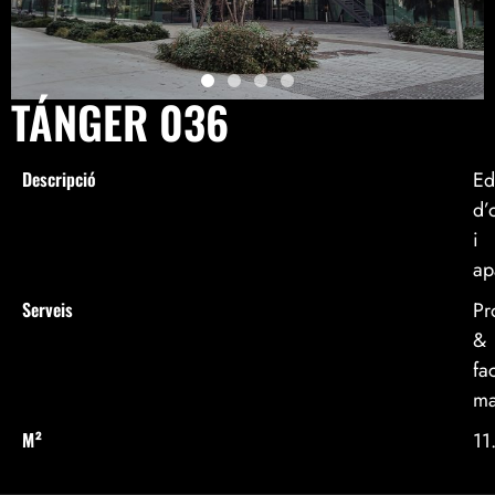
TÁNGER 036
Descripció
Ed
d’
i
ap
Serveis
Pr
&
fac
ma
M²
11