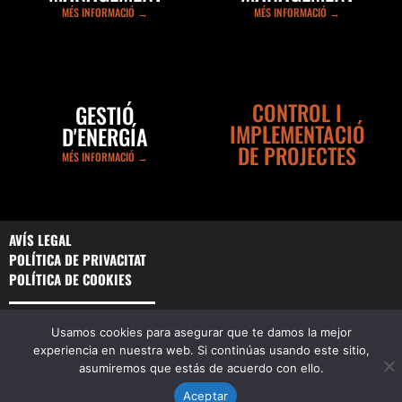
MÉS INFORMACIÓ →
MÉS INFORMACIÓ →
CONTROL I
GESTIÓ
IMPLEMENTACIÓ
D'ENERGÍA
DE PROJECTES
MÉS INFORMACIÓ →
AVÍS LEGAL
POLÍTICA DE PRIVACITAT
POLÍTICA DE COOKIES
A Ralfas Consulting acompanyem i assessorem els nostres
Usamos cookies para asegurar que te damos la mejor
clients en la gestió integral de les seves instal·lacions garantint
experiencia en nuestra web. Si continúas usando este sitio,
l’òptim funcionament, manteniment, sostenibilitat i gestió
asumiremos que estás de acuerdo con ello.
energètica en tots els seus edificis.
Aceptar